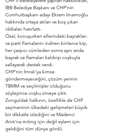
CHP’li belediyelere yapılan haksızlıkları, 
İBB Belediye Başkanı ve CHP’nin 
Cumhurbaşkanı adayı Ekrem İmamoğlu 
hakkında ortaya atılan ve boş çıkan 
iddiaları hatırlattı.
Özel, konuşurken ellerindeki bayrakları 
ve parti flamalarını indiren binlerce kişi, 
her çarpıcı cümleden sonra aynı anda 
bayrak ve flamaları kaldırıp coşkuyla 
sallayarak destek verdi.
CHP’nin İmralı’ya kimse 
göndermeyeceğini, çözüm yerinin 
TBMM ve seçilmişler olduğunu 
söyleyince coşku zirveye çıktı.
Zonguldak halkının, özellikle de CHP 
seçmeninin ülkedeki gelişmeleri büyük 
bir dikkatle izlediğini ve Madenci 
Anıtı’na miting için değil eylem için 
geldiğini tüm dünya gördü.