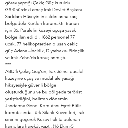
görev yaptığı Çekiç Güç kuruldu. 
Görünürdeki amaç Irak Devlet Başkanı 
Saddam Hüseyin’in saldırılarına karşı 
bölgedeki Kürtleri korumaktı. Bunun 
için 36. Paralelin kuzeyi uçuşa yasak 
bölge ilan edildi. 1862 personel 77 
uçak, 77 helikopterden oluşan çekiç 
güç Adana –İncirlik, Diyarbakır- Pirinçlik 
ve Irak-Zaho’da konuşlanmıştı.
***
ABD’li Çekiç Güç’ün, Irak 36’ncı paralel 
kuzeyine uçuş ve müdahale yasağı 
hikayesiyle güvenli bölge 
oluşturduğunu ve bu bölgede terörist 
yetiştirdiğini, belirten dönemin 
Jandarma Genel Komutanı Eşref Bitlis 
komutasında Türk Silahlı Kuvvetleri, Irak 
sınırını geçerek Kuzey Irak'ta bulunan 
kamplara harekât yaptı. (16 Ekim-5 