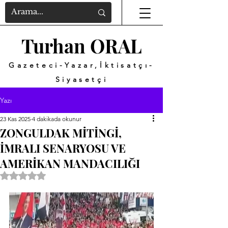
Turhan ORAL
Gazeteci-Yazar,İktisatçı-
Siyasetçi
Yazı
23 Kas 2025
4 dakikada okunur
ZONGULDAK MİTİNGİ,
İMRALI SENARYOSU VE
AMERİKAN MANDACILIĞI
5 üzerinden NaN yıldız