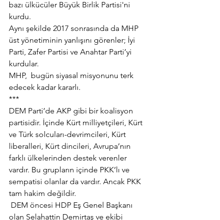
bazı ülkücüler Büyük Birlik Partisi'ni 
kurdu.
Aynı şekilde 2017 sonrasında da MHP 
üst yönetiminin yanlışını görenler; İyi 
Parti, Zafer Partisi ve Anahtar Parti’yi 
kurdular.
MHP,  bugün siyasal misyonunu terk 
edecek kadar kararlı.
***
DEM Parti’de AKP gibi bir koalisyon 
partisidir. İçinde Kürt milliyetçileri, Kürt 
ve Türk solcuları-devrimcileri, Kürt 
liberalleri, Kürt dincileri, Avrupa’nın 
farklı ülkelerinden destek verenler 
vardır. Bu grupların içinde PKK’lı ve 
sempatisi olanlar da vardır. Ancak PKK 
tam hakim değildir.
 DEM öncesi HDP Eş Genel Başkanı 
olan Selahattin Demirtaş ve ekibi 