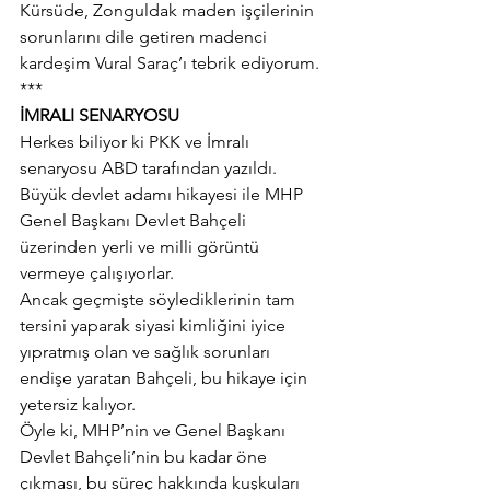
Kürsüde, Zonguldak maden işçilerinin 
sorunlarını dile getiren madenci 
kardeşim Vural Saraç’ı tebrik ediyorum.
***
İMRALI SENARYOSU
Herkes biliyor ki PKK ve İmralı 
senaryosu ABD tarafından yazıldı.
Büyük devlet adamı hikayesi ile MHP 
Genel Başkanı Devlet Bahçeli 
üzerinden yerli ve milli görüntü 
vermeye çalışıyorlar.
Ancak geçmişte söylediklerinin tam 
tersini yaparak siyasi kimliğini iyice 
yıpratmış olan ve sağlık sorunları 
endişe yaratan Bahçeli, bu hikaye için 
yetersiz kalıyor.
Öyle ki, MHP’nin ve Genel Başkanı 
Devlet Bahçeli’nin bu kadar öne 
çıkması, bu süreç hakkında kuşkuları 