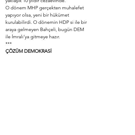
yaklaşık 10 yıldır cezaevinde.
O dönem MHP gerçekten muhalefet 
yapıyor olsa, yeni bir hükümet 
kurulabilirdi. O dönemin HDP si ile bir 
araya gelmeyen Bahçeli, bugün DEM 
ile İmralı’ya gitmeye hazır.
***
ÇÖZÜM DEMOKRASİ
Büyük önder Mustafa Kemal Atatürk 
gibi, CHP de Amerikan mandacılığını 
kabul etmemiştir.
DEM Parti'nin içindeki bu toprağın 
Kürtleri, MHP'nin içindeki ve dışındaki 
bu toprağın milliyetçileri, bu toprağın 
İslamcıları, bu toprağın liberalleri ve 
solcuları ile demokrasi yolunu 
açmaktan başka şansımız yok, diye 
düşünüyorum.
Tüm kurum ve kuralları ile işleyen bir 