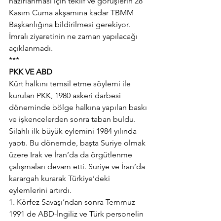
hazırlanması için teklif ve görüşlerin 28 
Kasım Cuma akşamına kadar TBMM 
Başkanlığına bildirilmesi gerekiyor.
İmralı ziyaretinin ne zaman yapılacağı 
açıklanmadı.
***
PKK VE ABD
Kürt halkını temsil etme söylemi ile 
kurulan PKK, 1980 askeri darbesi 
döneminde bölge halkına yapılan baskı 
ve işkencelerden sonra taban buldu. 
Silahlı ilk büyük eylemini 1984 yılında 
yaptı. Bu dönemde, başta Suriye olmak 
üzere Irak ve İran’da da örgütlenme 
çalışmaları devam etti. Suriye ve İran’da 
karargah kurarak Türkiye’deki 
eylemlerini artırdı.
1. Körfez Savaşı’ndan sonra Temmuz 
1991 de ABD-İngiliz ve Türk personelin 