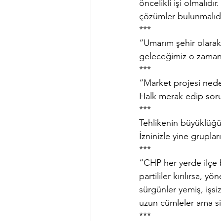
öncelikli işi olmalıd
çözümler bulunmalıdı
***
“Umarım şehir olarak
geleceğimiz o zaman 
***
“Market projesi neden
Halk merak edip soru
***
Tehlikenin büyüklüğün
İzninizle yine grupla
***
“CHP her yerde ilçe b
partililer kırılırsa, 
sürgünler yemiş, işs
uzun cümleler ama siz
***