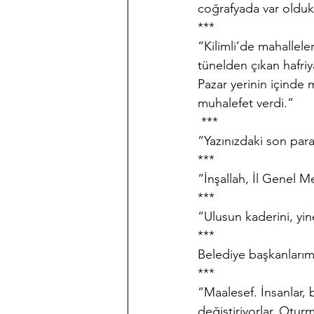
coğrafyada var olduk
***
“Kilimli’de mahallele
tünelden çıkan hafriya
Pazar yerinin içinde 
muhalefet verdi.”
 ***
“Yazınızdaki son para
***
“İnşallah, İl Genel 
***
“Ulusun kaderini, yine
***
Belediye başkanlarımız
***
“Maalesef. İnsanlar, 
değiştiriyorlar. Oturm