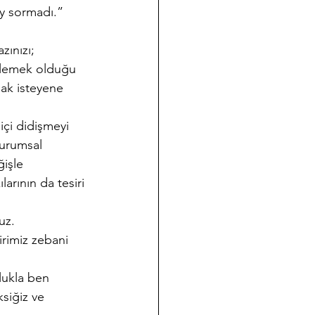
ey sormadı.”
ınızı;
ellemek olduğu 
mak isteyene 
çi didişmeyi 
kurumsal 
ğişle 
arının da tesiri 
uz.
irimiz zebani 
lukla ben 
siğiz ve 