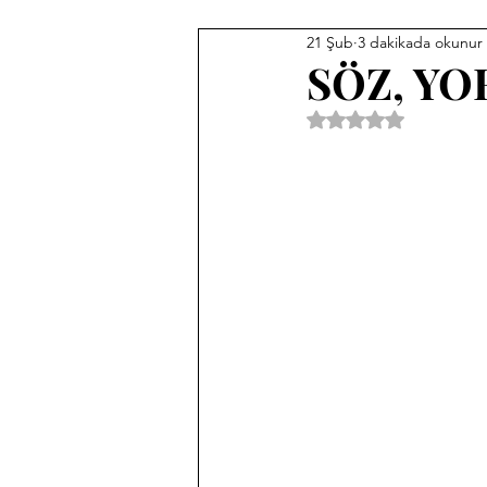
21 Şub
3 dakikada okunur
SÖZ, Y
5 üzerinden NaN yıl