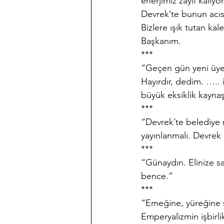
enerjimiz zayıf kalıyor
Devrek’te bunun acıs
Bizlere ışık tutan ka
Başkanım.
***
“Geçen gün yeni üye 
Hayırdır, dedim. ….. i
büyük eksiklik kayn
***
“Devrek’te belediye m
yayınlanmalı. Devrek 
***
“Günaydın. Elinize sağ
bence.”
***
“Emeğine, yüreğine 
Emperyalizmin işbirli