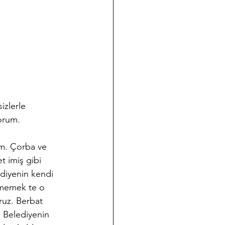
izlerle 
yorum.
im. Çorba ve 
t imiş gibi 
diyenin kendi 
kememek te o 
ruz. Berbat 
 Belediyenin 