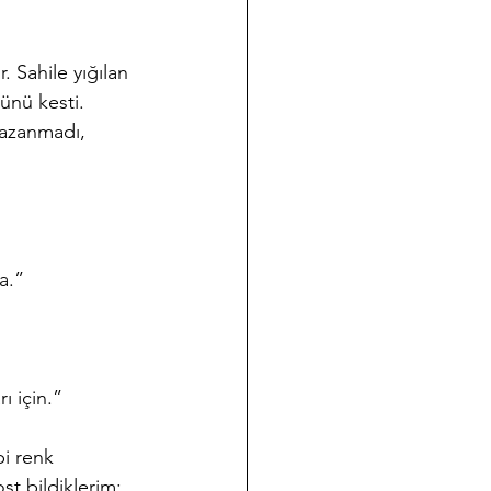
. Sahile yığılan 
ünü kesti. 
kazanmadı, 
a.”
ı için.”
bi renk 
st bildiklerim; 