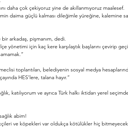
.
ını daha çok çekiyoruz yine de akıllanmıyoruz maalesef.
lemin daima güçlü kalması dileğimle yüreğine, kalemine sağ
bir arkadaş, pişmanım, dedi.
lçe yönetimi için kaç kere karşılaştık başlarını çevirip geçi
aşamamak.”
eclisi toplantıları, belediyenin sosyal medya hesaplarınd
çayında HES’lere, talana hayır.”
lık, katılıyorum ve ayrıca Türk halkı iktidarı yerel seçimd
sağlık abim!
kçileri ve köpekleri var oldukça kötülükler hiç bitmeyecek