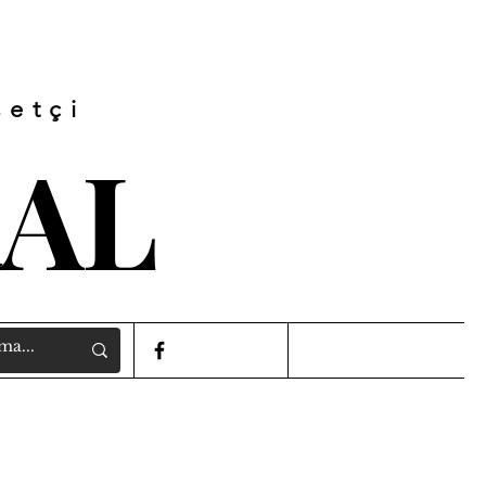
setçi
RAL