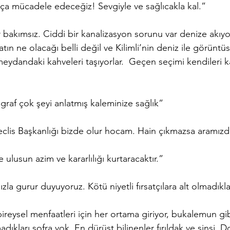
ça mücadele edeceğiz! Sevgiyle ve sağlıcakla kal.”
r bakımsız. Ciddi bir kanalizasyon sorunu var denize akıyor
tın ne olacağı belli değil ve Kilimli’nin deniz ile görüntüs
meydandaki kahveleri taşıyorlar.  Geçen seçimi kendileri 
graf çok şeyi anlatmış kaleminize sağlık”
Meclis Başkanlığı bizde olur hocam. Hain çıkmazsa aramızd
 ulusun azim ve kararlılığı kurtaracaktır.”
la gurur duyuyoruz. Kötü niyetli fırsatçılara alt olmadıklar
bireysel menfaatleri için her ortama giriyor, bukalemun gi
adıkları sofra yok. En dürüst bilinenler fırıldak ve sinsi. Do