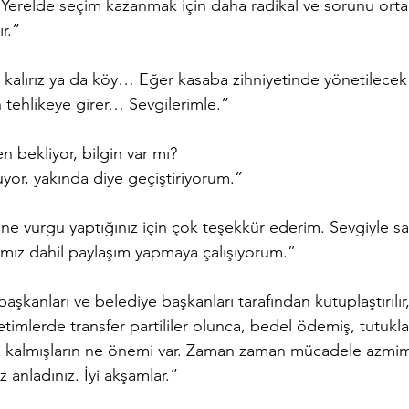
ır. Yerelde seçim kazanmak için daha radikal ve sorunu ort
r.”
 kalırız ya da köy… Eğer kasaba zihniyetinde yönetilecek
tehlikeye girer… Sevgilerimle.”
 bekliyor, bilgin var mı?
yor, yakında diye geçiştiriyorum.”
e vurgu yaptığınız için çok teşekkür ederim. Sevgiyle sağl
rımız dahil paylaşım yapmaya çalışıyorum.”
aşkanları ve belediye başkanları tarafından kutuplaştırılır
yönetimlerde transfer partililer olunca, bedel ödemiş, tutukl
iz kalmışların ne önemi var. Zaman zaman mücadele azmim k
 anladınız. İyi akşamlar.”