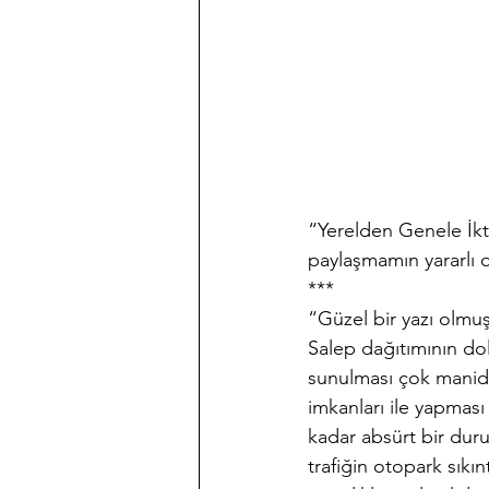
“Yerelden Genele İkti
paylaşmamın yararlı 
***
“Güzel bir yazı olmu
Salep dağıtımının dol
sunulması çok manida
imkanları ile yapması
kadar absürt bir duru
trafiğin otopark sık