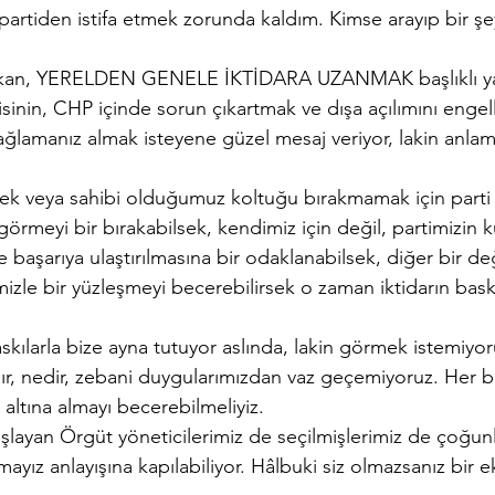
partiden istifa etmek zorunda kaldım. Kimse arayıp bir ş
kan, YERELDEN GENELE İKTİDARA UZANMAK başlıklı yaz
ejisinin, CHP içinde sorun çıkartmak ve dışa açılımını eng
bağlamanız almak isteyene güzel mesaj veriyor, lakin anla
mek veya sahibi olduğumuz koltuğu bırakmamak için parti i
 görmeyi bir bırakabilsek, kendimiz için değil, partimizin 
e başarıya ulaştırılmasına bir odaklanabilsek, diğer bir de
izle bir yüzleşmeyi becerebilirsek o zaman iktidarın baskıl
baskılarla bize ayna tutuyor aslında, lakin görmek istemiyor
dır, nedir, zebani duygularımızdan vaz geçemiyoruz. Her b
 altına almayı becerebilmeliyiz.
ayan Örgüt yöneticilerimiz de seçilmişlerimiz de çoğun
ayız anlayışına kapılabiliyor. Hâlbuki siz olmazsanız bir ek