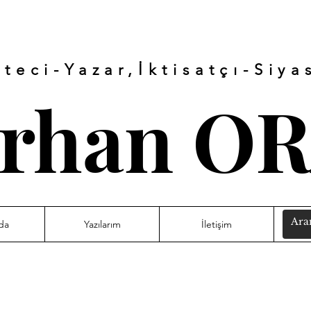
teci-Yazar,İktisatçı-
Siya
rhan O
da
Yazılarım
İletişim