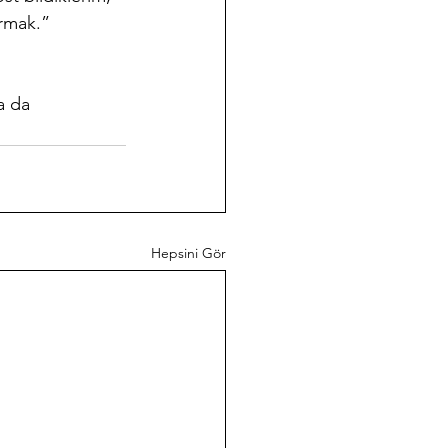
armak.”
a da 
Hepsini Gör