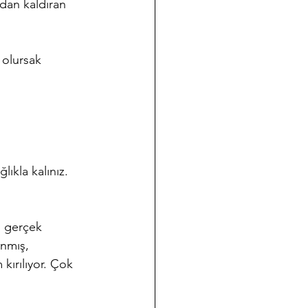
adan kaldıran 
 olursak 
ıkla kalınız.
, gerçek 
anmış, 
ırılıyor. Çok 