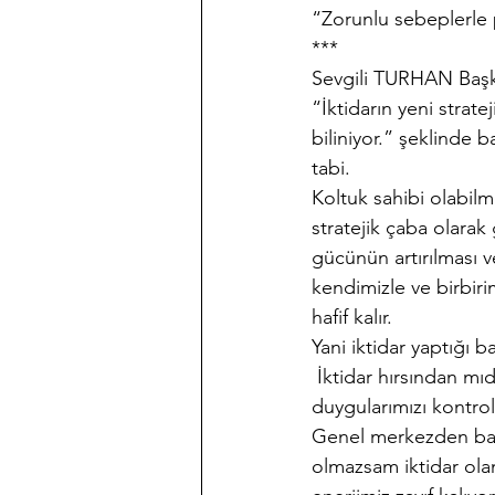
“Zorunlu sebeplerle 
***
Sevgili TURHAN Baş
“İktidarın yeni strat
biliniyor.” şeklinde 
tabi.
Koltuk sahibi olabil
stratejik çaba olarak
gücünün artırılması v
kendimizle ve birbirim
hafif kalır.
Yani iktidar yaptığı 
 İktidar hırsından mı
duygularımızı kontrol
Genel merkezden başl
olmazsam iktidar olam