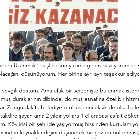
dara Uzanmak” başlıklı son yazıma gelen bazı yorumları s
olacağını düşünüyorum. Her birine ayrı ayrı teşekkür edi
ş sevgili dostum. Ama ufak bir serzenişte bulunmak ister
muş duraklarının dibinde, dolmuş esnafına özel bir hizme
r. Zonguldak’ta belediye otobüslerini eksik de olsa bele
 takdire şayan ama 2 yıldır yollara 1 el arabası asfalt dö
m. Köy irisi bir şehirde yaşıyormuş hissinden kurtulamıyo
ıntısından kaynaklandığını düşünerek bir çözüm bulunması,