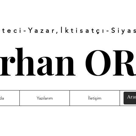
teci-Yazar,İktisatçı-
Siya
rhan O
da
Yazılarım
İletişim