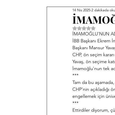
14 Nis 2025
2 dakikada ok
İMAMOĞ
5 üzerinden NaN yıl
İMAMOĞLU'NUN AD
İBB Başkanı Ekrem İ
Başkanı Mansur Yavaş
CHP, ön seçim kararı a
Yavaş, ön seçime katı
İmamoğlu'nun tek ad
***
Tam da bu aşamada, A
CHP'nin açıkladığı ö
engellemek için üniver
***
Ettirdiler diyorum, ç