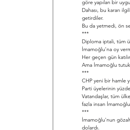
göre yapılan bir uyg
Dahası, bu kararı ilg
getirdiler.
Bu da yetmedi, ön se
***
Diploma iptali, tüm ü
İmamoğlu'na oy verme
Her geçen gün katılımc
Ama İmamoğlu tutuk
***
CHP yeni bir hamle y
Parti üyelerinin yüzde
Vatandaşlar, tüm ülk
fazla insan İmamoğlu'
***
İmamoğlu'nun gözaltın
dolardı.