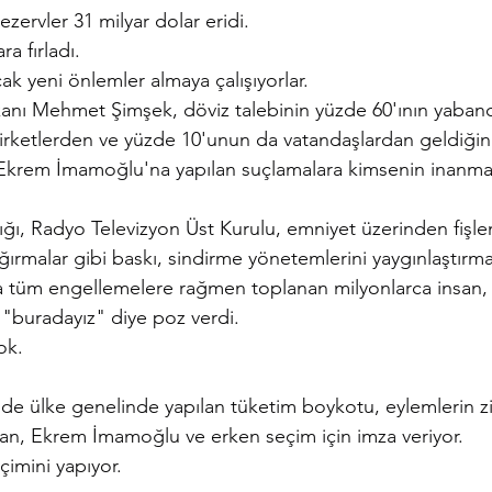
rezervler 31 milyar dolar eridi.
ra fırladı.
ak yeni önlemler almaya çalışıyorlar.
anı Mehmet Şimşek, döviz talebinin yüzde 60'ının yabancı
irketlerden ve yüzde 10'unun da vatandaşlardan geldiğini
Ekrem İmamoğlu'na yapılan suçlamalara kimsenin inanmad
lığı, Radyo Televizyon Üst Kurulu, emniyet üzerinden fişlem
ırmalar gibi baskı, sindirme yönetemlerini yaygınlaştırmak
tüm engellemelere rağmen toplanan milyonlarca insan, 
 "buradayız" diye poz verdi.
ok.
e ülke genelinde yapılan tüketim boykotu, eylemlerin zi
san, Ekrem İmamoğlu ve erken seçim için imza veriyor.
çimini yapıyor.