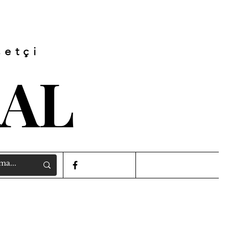
setçi
RAL