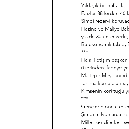
Yaklaşık bir haftada, 
Faizler 38'lerden 46'la
Şimdi rezervi koruyac
Hazine ve Maliye Bak
yüzde 30'unun yerli ş
Bu ekonomik tablo, 
***
Hala, iletişim başkan
üzerinden ifadeye çağ
Maltepe Meydanında 
tanıma kameralarına,
Kimsenin korktuğu y
***
Gençlerin öncülüğünd
Şimdi milyonlarca in
Millet kendi erken se