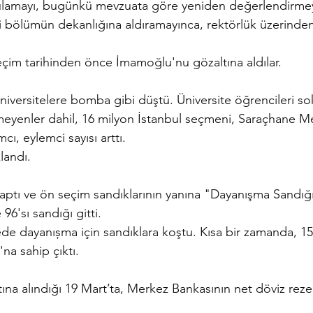
ulamayı, bugünkü mevzuata göre yeniden değerlendirmeye
ili bölümün dekanlığına aldıramayınca, rektörlük üzerinden
çim tarihinden önce İmamoğlu'nu gözaltına aldılar.
niversitelere bomba gibi düştü. Üniversite öğrencileri sok
yenler dahil, 16 milyon İstanbul seçmeni, Saraçhane Me
ı, eylemci sayısı arttı.
landı.
aptı ve ön seçim sandıklarının yanına "Dayanışma Sandığı
 96'sı sandığı gitti.
ede dayanıșma için sandıklara koştu. Kısa bir zamanda, 1
na sahip çıktı.
a alındığı 19 Mart’ta, Merkez Bankasının net döviz rezer