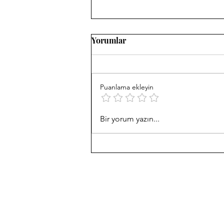
Yorumlar
Puanlama ekleyin
HERKES DERTLİ AMA
Bir yorum yazın...
SUSKUN