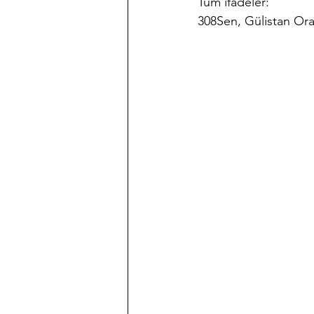
Tüm ifadeler:
308
Sen, Gülistan Oral