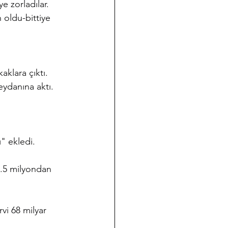
 zorladılar.
 oldu-bittiye 
aklara çıktı.
ydanına aktı.
" ekledi.
5.5 milyondan 
vi 68 milyar 