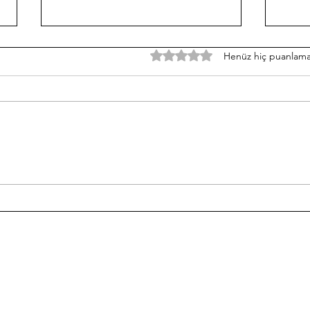
5 üzerinden 0 yıldız
Henüz hiç puanlama
ZONGULDAK’TA CHP
ÇAP
ASKIYA ALINDI, İKTİDAR
UTA
TÜM TUŞLARA BASIYOR