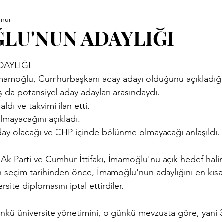
unur
LU'NUN ADAYLIĞI
dız
AYLIĞI
mamoğlu, Cumhurbaşkanı aday adayı olduğunu açıkladığ
 da potansiyel aday adayları arasındaydı.
ldı ve takvimi ilan etti.
lmayacağını açıkladı.
ay olacağı ve CHP içinde bölünme olmayacağı anlaşıldı.
k Parti ve Cumhur İttifakı, İmamoğlu'nu açık hedef halin
n seçim tarihinden önce, İmamoğlu'nun adaylığını en kısa
site diplomasını iptal ettirdiler.
ünkü üniversite yönetimini, o günkü mevzuata göre, yani 3