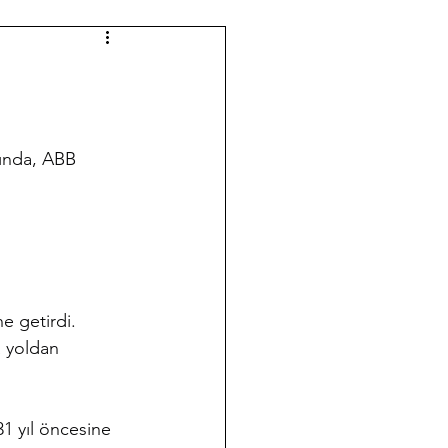
ında, ABB 
e getirdi.
 yoldan 
1 yıl öncesine 