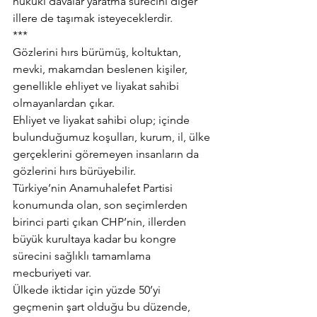
hukuki davalar yaratma sürecini diğer 
illere de taşımak isteyeceklerdir.
***
Gözlerini hırs bürümüş, koltuktan, 
mevki, makamdan beslenen kişiler, 
genellikle ehliyet ve liyakat sahibi 
olmayanlardan çıkar.
Ehliyet ve liyakat sahibi olup; içinde 
bulunduğumuz koşulları, kurum, il, ülke 
gerçeklerini göremeyen insanların da 
gözlerini hırs bürüyebilir.
Türkiye’nin Anamuhalefet Partisi 
konumunda olan, son seçimlerden 
birinci parti çıkan CHP’nin, illerden 
büyük kurultaya kadar bu kongre 
sürecini sağlıklı tamamlama 
mecburiyeti var.
Ülkede iktidar için yüzde 50’yi 
geçmenin şart olduğu bu düzende, 