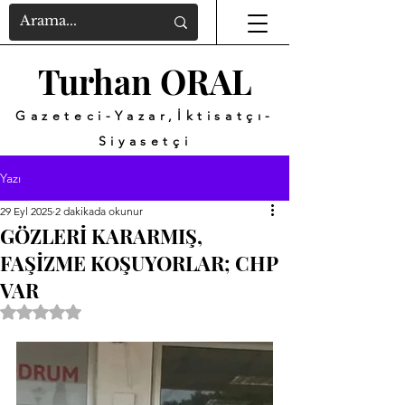
Turhan ORAL
Gazeteci-Yazar,İktisatçı-
Siyasetçi
Yazı
29 Eyl 2025
2 dakikada okunur
GÖZLERİ KARARMIŞ,
FAŞİZME KOŞUYORLAR; CHP
VAR
5 üzerinden NaN yıldız