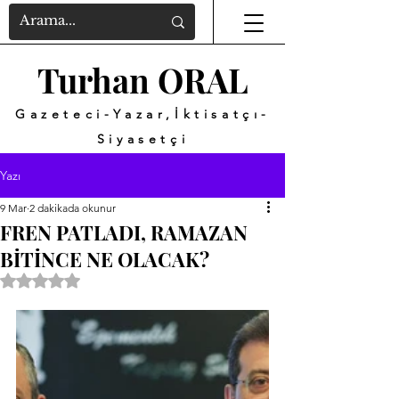
Turhan ORAL
Gazeteci-Yazar,İktisatçı-
Siyasetçi
Yazı
9 Mar
2 dakikada okunur
FREN PATLADI, RAMAZAN
BİTİNCE NE OLACAK?
5 üzerinden NaN yıldız