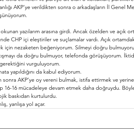
anlığı AKP’ye verildikten sonra o arkadaşların İl Genel Me
düşünüyorum.
okunan yazılarım arasına girdi. Ancak özelden ve açık o
nde CHP içi eleştiriler ve suçlamalar vardı. Açık ortamdak
 için nezaketen beğeniyorum. Silmeyi doğru bulmuyor
tışmayı da doğru bulmuyor, telefonda görüşüyorum. İkti
 gerektiğini vurguluyorum.
ata yapıldığını da kabul ediyorum.
n sonra AKP’ye oy vereni bulmak, istifa ettirmek ve yerin
irip 16-16 mücadeleye devam etmek daha doğruydu. Böyle
ojik baskıdan kurtulurdu.
lış, yanlışa yol açar.  