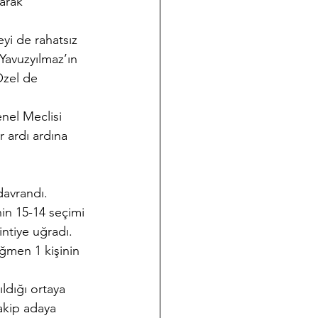
arak 
yi de rahatsız 
Yavuzyılmaz’ın 
zel de 
nel Meclisi 
r ardı ardına 
davrandı.
nin 15-14 seçimi 
ntiye uğradı.
ğmen 1 kişinin 
ldığı ortaya 
akip adaya 