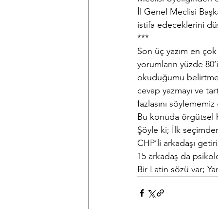
İl Genel Meclisi Başk
istifa edeceklerini 
***
Son üç yazım en çok 
yorumların yüzde 80’i
okuduğumu belirtmek
cevap yazmayı ve tar
fazlasını söylememiz
Bu konuda örgütsel h
Şöyle ki; İlk seçimde
CHP’li arkadaşı get
15 arkadaş da psikol
Bir Latin sözü var; Yan