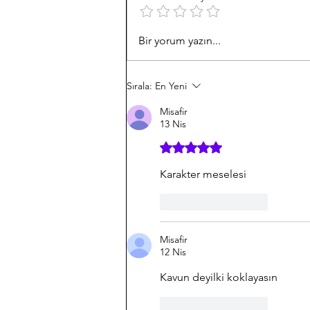
HERKES DERTLİ AMA
Bir yorum yazın...
SUSKUN
Sırala:
En Yeni
Misafir
13 Nis
5 üzerinden 5 yıldız
Karakter meselesi 
Beğen
Yanıtla
Misafir
12 Nis
Kavun deyilki koklayasın
Beğen
Yanıtla