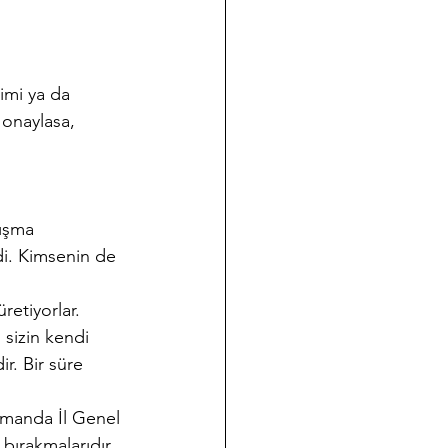
imi ya da 
 onaylasa, 
lışma 
di. Kimsenin de 
retiyorlar.
 sizin kendi 
r. Bir süre 
zamanda İl Genel 
 bırakmalarıdır.