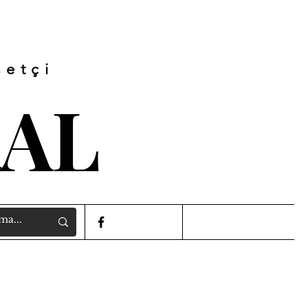
setçi
RAL