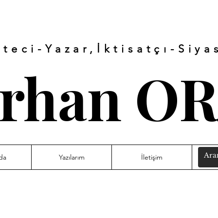
teci-Yazar,İktisatçı-
Siya
rhan O
da
Yazılarım
İletişim