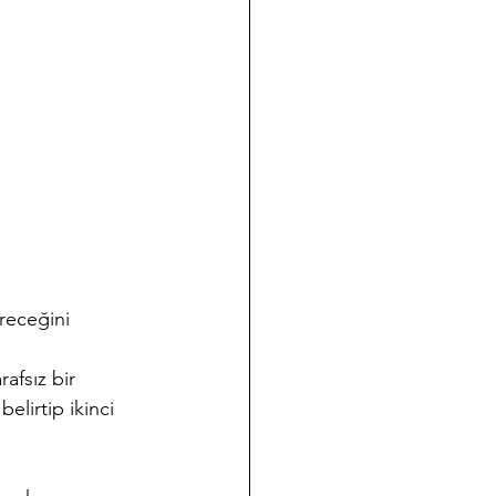
receğini 
afsız bir 
elirtip ikinci 