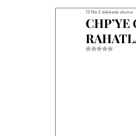
12 Nis
2 dakikada okunur
CHP’YE 
RAHATL
5 üzerinden NaN yıl