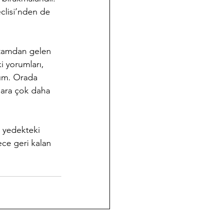
clisi’nden de 
rtamdan gelen 
i yorumları, 
um. Orada 
dara çok daha 
e yedekteki 
ce geri kalan 