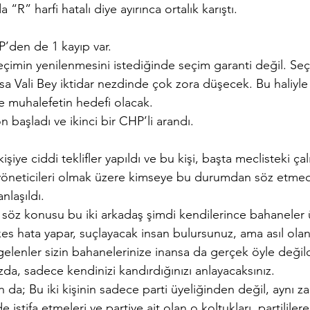
 “R” harfi hatalı diye ayırınca ortalık karıştı.
P’den de 1 kayıp var.
seçimin yenilenmesini istediğinde seçim garanti değil. Seç
a Vali Bey iktidar nezdinde çok zora düşecek. Bu haliyle
e muhalefetin hedefi olacak.
 başladı ve ikinci bir CHP’li arandı.
kişiye ciddi teklifler yapıldı ve bu kişi, başta meclisteki ça
İl yöneticileri olmak üzere kimseye bu durumdan söz etme
nlaşıldı.
söz konusu bu iki arkadaş şimdi kendilerince bahaneler ü
es hata yapar, suçlayacak insan bulursunuz, ama asıl olan
 gelenler sizin bahanelerinize inansa da gerçek öyle değildi
ızda, sadece kendinizi kandırdığınızı anlayacaksınız.
an da; Bu iki kişinin sadece parti üyeliğinden değil, aynı 
 istifa etmeleri ve partiye ait olan o koltukları, partililere