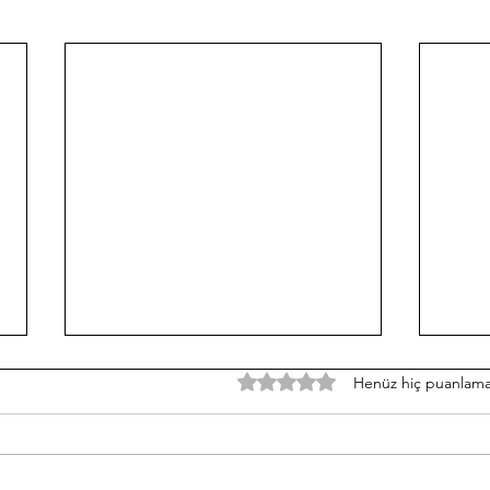
5 üzerinden 0 yıldız
Henüz hiç puanlama