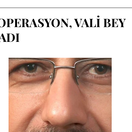
OPERASYON, VALİ BEY
ADI
dız