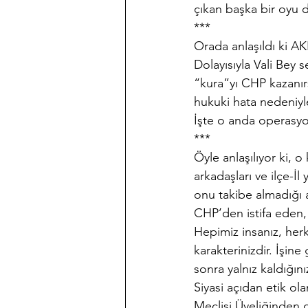
çıkan başka bir oyu da
***
Orada anlaşıldı ki AK
Dolayısıyla Vali Bey 
“kura”yı CHP kazanırs
hukuki hata nedeniyl
İşte o anda operasyon
***
Öyle anlaşılıyor ki, o 
arkadaşları ve ilçe-
onu takibe almadığı a
CHP’den istifa eden, 
Hepimiz insanız, herk
karakterinizdir. İşine
sonra yalnız kaldığın
Siyasi açıdan etik ol
Meclisi Üyeliğinden de