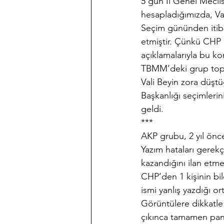
5 gün İl Genel Meclis
hesapladığımızda, Val
Seçim gününden itibar
etmiştir. Çünkü CHP 
açıklamalarıyla bu k
TBMM’deki grup topla
Vali Beyin zora düşt
Başkanlığı seçimlerini
geldi.
***
AKP grubu, 2 yıl önc
Yazım hataları gerekç
kazandığını ilan etm
CHP’den 1 kişinin bil
ismi yanlış yazdığı ort
Görüntülere dikkatle 
çıkınca tamamen pani