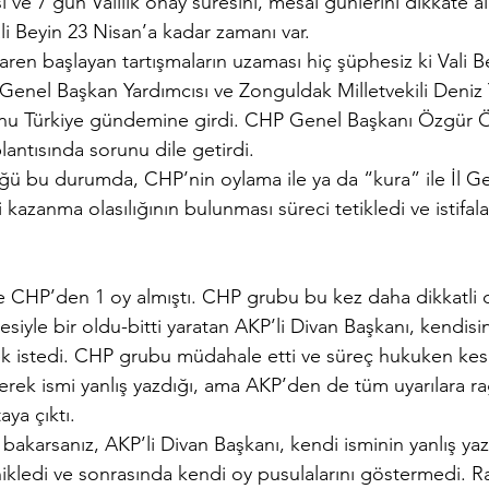
i ve 7 gün Valilik onay süresini, mesai günlerini dikkate al
i Beyin 23 Nisan’a kadar zamanı var.
en başlayan tartışmaların uzaması hiç şüphesiz ki Vali Be
Genel Başkan Yardımcısı ve Zonguldak Milletvekili Deniz 
onu Türkiye gündemine girdi. CHP Genel Başkanı Özgür Ö
ntısında sorunu dile getirdi.
üğü bu durumda, CHP’nin oylama ile ya da “kura” ile İl Ge
 kazanma olasılığının bulunması süreci tetikledi ve istifala
e CHP’den 1 oy almıştı. CHP grubu bu kez daha dikkatli 
esiyle bir oldu-bitti yaratan AKP’li Divan Başkanı, kendisi
ek istedi. CHP grubu müdahale etti ve süreç hukuken kesi
erek ismi yanlış yazdığı, ama AKP’den de tüm uyarılara ra
aya çıktı.
bakarsanız, AKP’li Divan Başkanı, kendi isminin yanlış yazı
kledi ve sonrasında kendi oy pusulalarını göstermedi. R