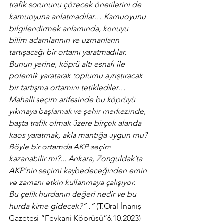
trafik sorununu çözecek önerilerini de 
kamuoyuna anlatmadılar… Kamuoyunu 
bilgilendirmek anlamında, konuyu 
bilim adamlarının ve uzmanların 
tartışacağı bir ortamı yaratmadılar. 
Bunun yerine, köprü altı esnafı ile 
polemik yaratarak toplumu ayrıştıracak 
bir tartışma ortamını tetiklediler… 
Mahalli seçim arifesinde bu köprüyü 
yıkmaya başlamak ve şehir merkezinde, 
başta trafik olmak üzere birçok alanda 
kaos yaratmak, akla mantığa uygun mu? 
Böyle bir ortamda AKP seçim 
kazanabilir mi?... Ankara, Zonguldak’ta 
AKP’nin seçimi kaybedeceğinden emin 
ve zamanı etkin kullanmaya çalışıyor.
Bu çelik hurdanın değeri nedir ve bu 
hurda kime gidecek?” .”
 (T.Oral-İnanış 
Gazetesi “Fevkani Köprüsü”6.10.2023)