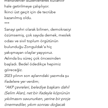
merdivenler düzenlenerek kullanılır 
hale getirilmeye çalışılıyor.
İkinci üst geçit için de tecrübe 
kazanılmış oldu.
***
Sanayi şehri olarak bilinen, demokrasiyi 
özümsemiş, çok sayıda dernek, meslek 
odası ve sivil toplum örgütünün 
bulunduğu Zonguldak’a hiç 
yakışmayan olaylar yaşıyoruz.
Aslında bu süreç çok öncesinden 
başladı. Bedel ödedikçe hepimiz 
göreceğiz.
2023 yılının son aylarındaki yazımda şu 
ifadelere yer verdim;
“AKP çevreleri, belediye başkanı dahil 
(Selim Alan), net bir ifadeyle köprünün 
yıkılmasını savunurken, yerine bir proje 
önermediler, yıkım sonrası doğacak 