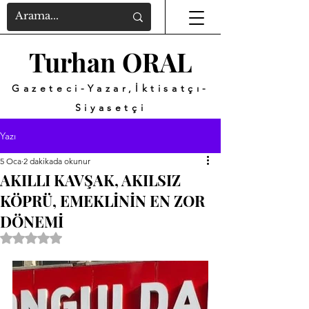
Turhan ORAL
Gazeteci-Yazar,İktisatçı-
Siyasetçi
Yazı
5 Oca
2 dakikada okunur
AKILLI KAVŞAK, AKILSIZ
KÖPRÜ, EMEKLİNİN EN ZOR
DÖNEMİ
5 üzerinden NaN yıldız